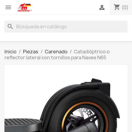
shopping_cart


(0)
search
Inicio
Piezas
Carenado
Catadióptrico o
reflector lateral con tornillos para Navee N65