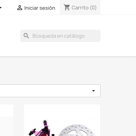
shopping_cart


Carrito
(0)
Iniciar sesión
search
