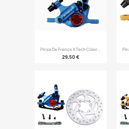
Vista rápida

Pinza De Frenos XTech Color...
Pin
29,50 €