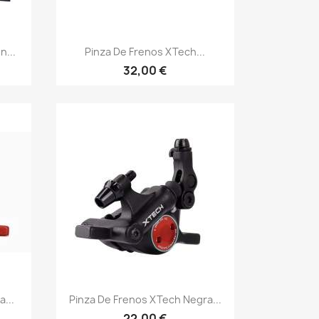
Vista rápida

n...
Pinza De Frenos XTech...
32,00 €
Vista rápida

...
Pinza De Frenos XTech Negra...
22,00 €