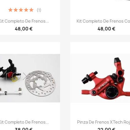
(1)
Vista rápida
Vista rápida


Kit Completo De Frenos...
Kit Completo De Frenos Co
48,00 €
48,00 €
Vista rápida
Vista rápida


Kit Completo De Frenos...
Pinza De Frenos XTech Roja
38,00 €
22,00 €