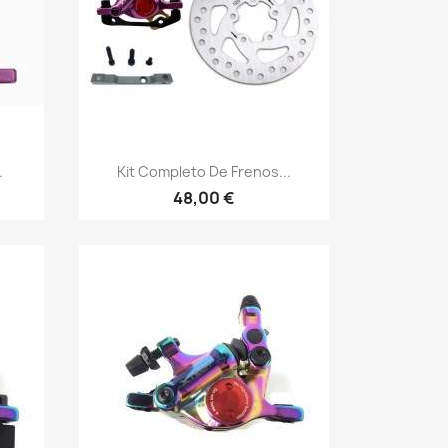
Vista rápida

.
Kit Completo De Frenos...
48,00 €