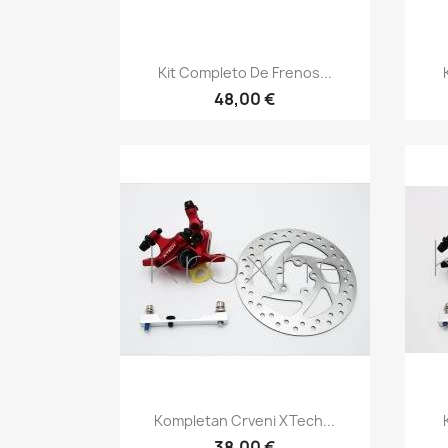
Vista rápida

Kit Completo De Frenos...
48,00 €
Vista rápida

Kompletan Crveni XTech...
38,00 €