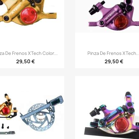
Vista rápida
Vista rápida


za De Frenos XTech Color...
Pinza De Frenos XTech..
29,50 €
29,50 €