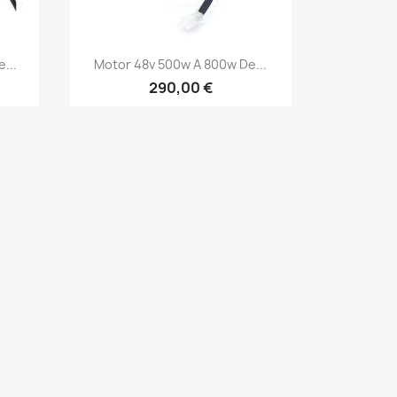
Vista rápida

...
Motor 48v 500w A 800w De...
290,00 €