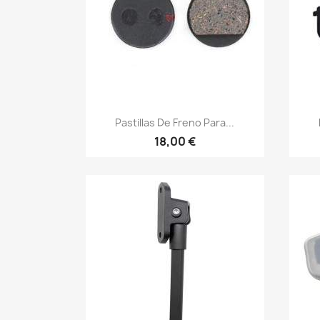
Vista rápida

Pastillas De Freno Para...
18,00 €