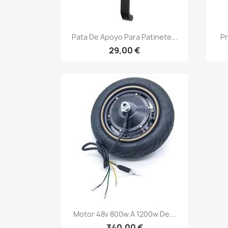
Vista rápida

Pata De Apoyo Para Patinete...
Pr
29,00 €
Vista rápida

Motor 48v 800w A 1200w De...
340,00 €