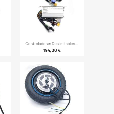
Vista rápida

...
Controladoras Deslimitables...
194,00 €