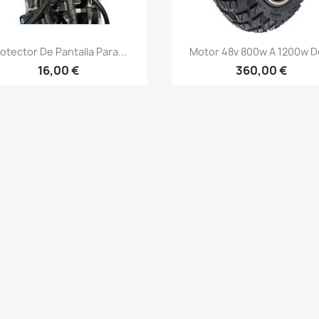
Vista rápida
Vista rápida


otector De Pantalla Para...
Motor 48v 800w A 1200w De
16,00 €
360,00 €