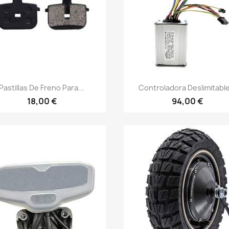
Vista rápida
Vista rápida


Pastillas De Freno Para...
Controladora Deslimitable
18,00 €
94,00 €