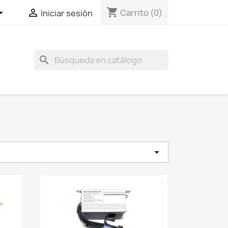
shopping_cart


Carrito
(0)
Iniciar sesión
search
