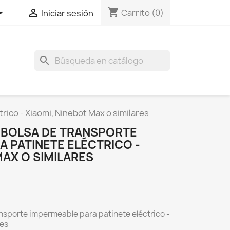
shopping_cart


Carrito
(0)
Iniciar sesión
search
ico - Xiaomi, Ninebot Max o similares
 BOLSA DE TRANSPORTE
 PATINETE ELÉCTRICO -
MAX O SIMILARES
nsporte impermeable para patinete eléctrico -
res