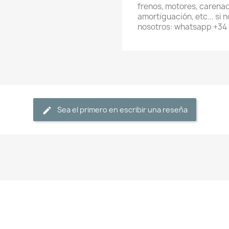
frenos, motores, carenad
amortiguación, etc... si
nosotros: whatsapp +34
Sea el primero en escribir una reseña