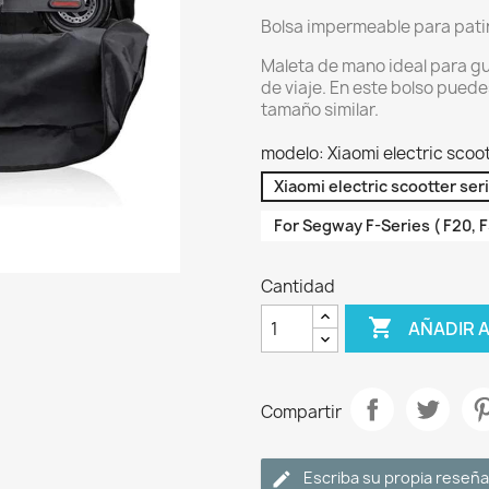
Bolsa impermeable para patin
Maleta de mano ideal para gua
de viaje. En este bolso pued
tamaño similar.
modelo: Xiaomi electric scoot
Xiaomi electric scootter ser
For Segway F-Series ( F20, F3
Cantidad

AÑADIR 
Compartir
Escriba su propia reseña