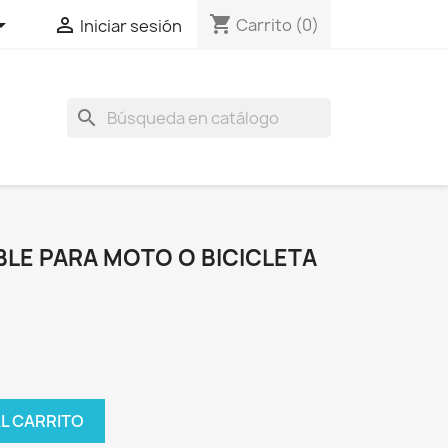
shopping_cart


Carrito
(0)
Iniciar sesión
search
LE PARA MOTO O BICICLETA
AL CARRITO