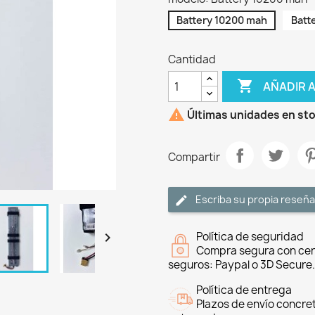
Battery 10200 mah
Batt
Cantidad

AÑADIR 

Últimas unidades en st
Compartir
Escriba su propia reseña

Política de seguridad
Compra segura con cer
seguros: Paypal o 3D Secure.
Política de entrega
Plazos de envío concre