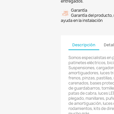
entregados.
Garantía
Garantía del producto, 
ayuda en la instalación
Descripción
Detal
Somos especialistas en 
patinetes eléctricos, bici
Suspensiones, cargadore
amortiguadores, luces t
frenos, pinzas, pastillas
carenados, bases protec
de guardabarros, tornill
patas de cabra, luces LED
plegado, manillares, puñ
de amortiguación, luces 
rodamientos, kits de direc
mucho más.