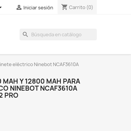
shopping_cart


Carrito
(0)
Iniciar sesión
search
inete eléctrico Ninebot NCAF3610A
0 MAH Y 12800 MAH PARA
ICO NINEBOT NCAF3610A
2 PRO