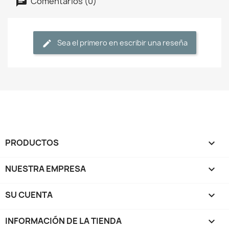
Comentarios (0)
Sea el primero en escribir una reseña
PRODUCTOS

NUESTRA EMPRESA

SU CUENTA

INFORMACIÓN DE LA TIENDA
keyboard_arrow_down