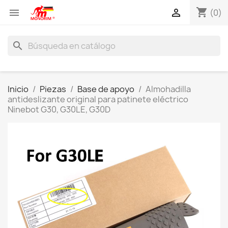
shopping_cart


(0)
search
Inicio
Piezas
Base de apoyo
Almohadilla
antideslizante original para patinete eléctrico
Ninebot G30, G30LE, G30D