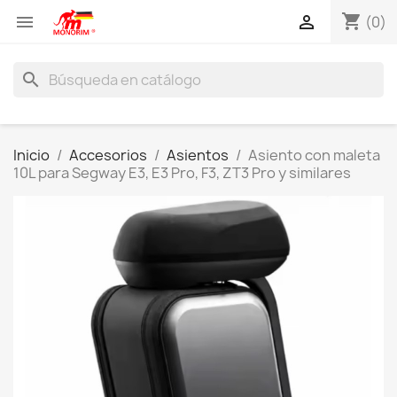
shopping_cart


(0)
search
Inicio
Accesorios
Asientos
Asiento con maleta
10L para Segway E3, E3 Pro, F3, ZT3 Pro y similares