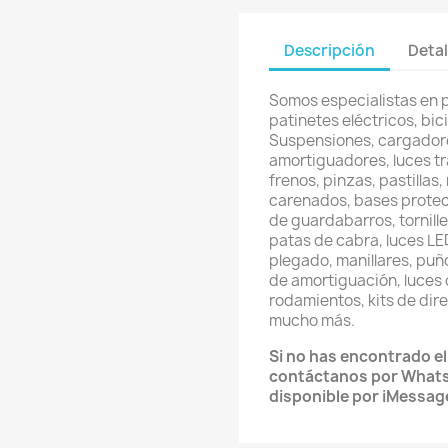
Descripción
Detal
Somos especialistas en 
patinetes eléctricos, bici
Suspensiones, cargadore
amortiguadores, luces t
frenos, pinzas, pastillas
carenados, bases protec
de guardabarros, tornill
patas de cabra, luces LED
plegado, manillares, puñ
de amortiguación, luces 
rodamientos, kits de direc
mucho más.
Si no has encontrado e
contáctanos por What
disponible por iMessag