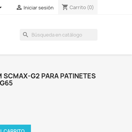
shopping_cart


Carrito
(0)
Iniciar sesión
search
 SCMAX-G2 PARA PATINETES
 G65
AL CARRITO