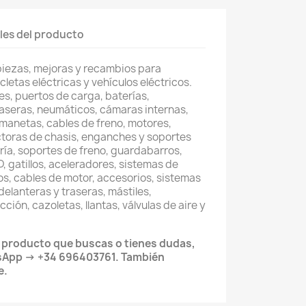
les del producto
piezas, mejoras y recambios para
cletas eléctricas y vehículos eléctricos.
s, puertos de carga, baterías,
raseras, neumáticos, cámaras internas,
, manetas, cables de freno, motores,
toras de chasis, enganches y soportes
ería, soportes de freno, guardabarros,
, gatillos, aceleradores, sistemas de
os, cables de motor, accesorios, sistemas
delanteras y traseras, mástiles,
ción, cazoletas, llantas, válvulas de aire y
l producto que buscas o tienes dudas,
sApp → +34 696403761. También
e.