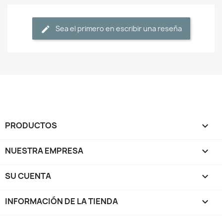
Sea el primero en escribir una reseña
PRODUCTOS

NUESTRA EMPRESA

SU CUENTA

INFORMACIÓN DE LA TIENDA
keyboard_arrow_down