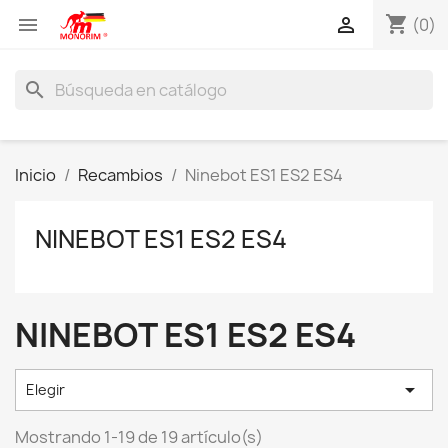
shopping_cart


(0)
search
Inicio
Recambios
Ninebot ES1 ES2 ES4
NINEBOT ES1 ES2 ES4
NINEBOT ES1 ES2 ES4

Elegir
Mostrando 1-19 de 19 artículo(s)