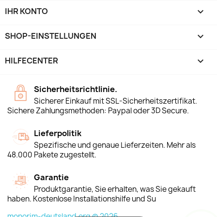
IHR KONTO

SHOP-EINSTELLUNGEN
keyboard_arrow_down
HILFECENTER

Sicherheitsrichtlinie.
Sicherer Einkauf mit SSL-Sicherheitszertifikat.
Sichere Zahlungsmethoden: Paypal oder 3D Secure.
Lieferpolitik
Spezifische und genaue Lieferzeiten. Mehr als
48.000 Pakete zugestellt.
Garantie
Produktgarantie, Sie erhalten, was Sie gekauft
haben. Kostenlose Installationshilfe und Su
monorim-deutsland.org © 2026