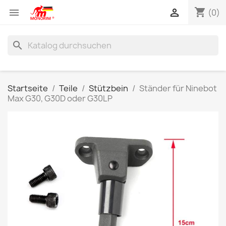
shopping_cart


(0)
search
Startseite
Teile
Stützbein
Ständer für Ninebot
Max G30, G30D oder G30LP