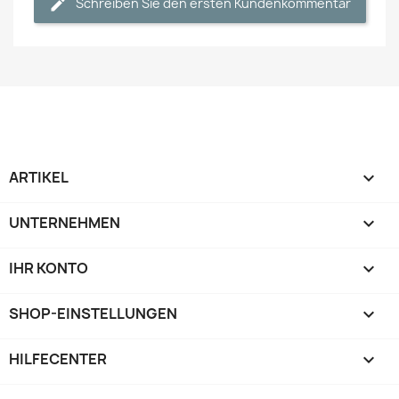
Schreiben Sie den ersten Kundenkommentar
ARTIKEL

UNTERNEHMEN

IHR KONTO

SHOP-EINSTELLUNGEN
keyboard_arrow_down
HILFECENTER
