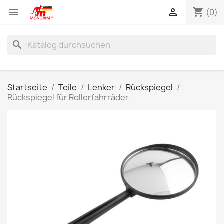
shopping_cart


(0)
search
Startseite
Teile
Lenker
Rückspiegel
Rückspiegel für Rollerfahrräder