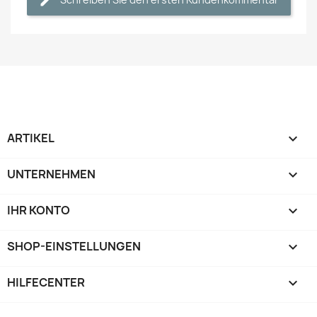
ARTIKEL

UNTERNEHMEN

IHR KONTO

SHOP-EINSTELLUNGEN
keyboard_arrow_down
HILFECENTER
