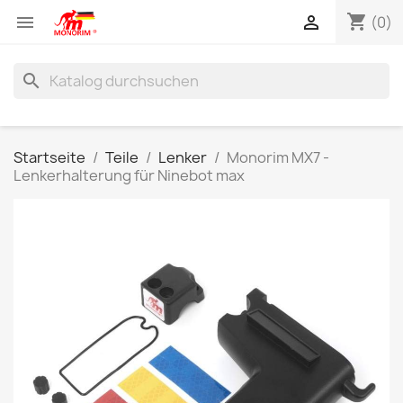
shopping_cart


(0)
search
Startseite
Teile
Lenker
Monorim MX7 -
Lenkerhalterung für Ninebot max