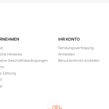
RNEHMEN
IHR KONTO
nd
Sendungsverfolgung
iche Hinweise
Anmelden
meine Geschäftsbedingungen
Benutzerkonto erstellen
uns
e Zahlung
kt
ap