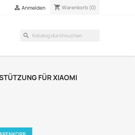
shopping_cart


Warenkorb
(0)
Anmelden
search
STÜTZUNG FÜR XIAOMI
WARENKORB