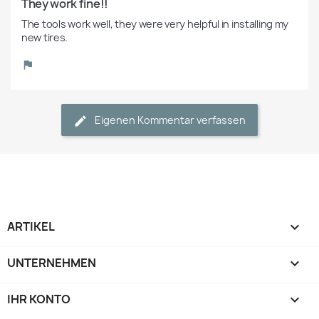
They work fine!!
The tools work well, they were very helpful in installing my 
new tires.
Eigenen Kommentar verfassen
ARTIKEL

UNTERNEHMEN

IHR KONTO
