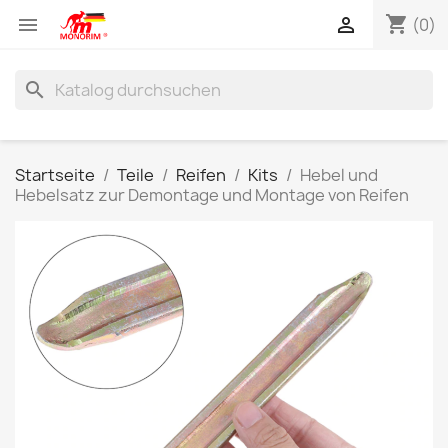
shopping_cart


(0)
search
Startseite
Teile
Reifen
Kits
Hebel und
Hebelsatz zur Demontage und Montage von Reifen