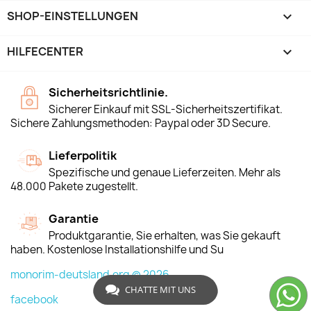
SHOP-EINSTELLUNGEN
keyboard_arrow_down
HILFECENTER

Sicherheitsrichtlinie.
Sicherer Einkauf mit SSL-Sicherheitszertifikat.
Sichere Zahlungsmethoden: Paypal oder 3D Secure.
Lieferpolitik
Spezifische und genaue Lieferzeiten. Mehr als
48.000 Pakete zugestellt.
Garantie
Produktgarantie, Sie erhalten, was Sie gekauft
haben. Kostenlose Installationshilfe und Su
monorim-deutsland.org © 2026
CHATTE MIT UNS
facebook