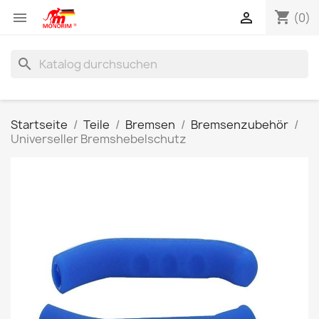
shopping_cart


(0)
search
Startseite
Teile
Bremsen
Bremsenzubehör
Universeller Bremshebelschutz