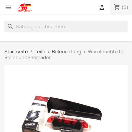
shopping_cart


(0)
search
Startseite
Teile
Beleuchtung
Warnleuchte für
Roller und Fahrräder