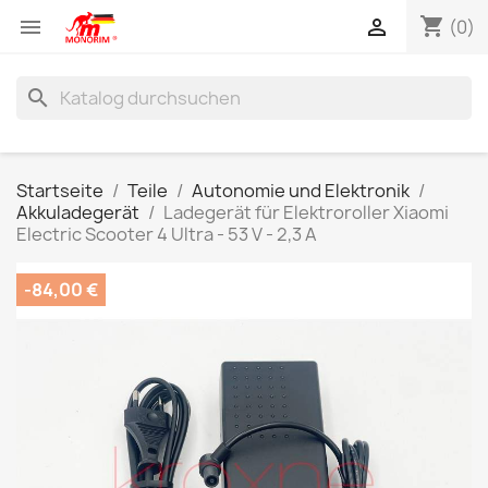
shopping_cart


(0)
search
Startseite
Teile
Autonomie und Elektronik
Akkuladegerät
Ladegerät für Elektroroller Xiaomi
Electric Scooter 4 Ultra - 53 V - 2,3 A
-84,00 €