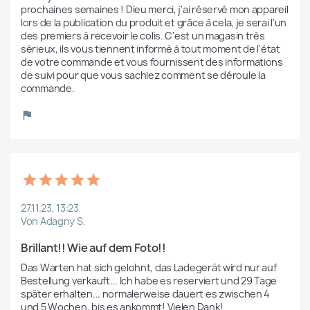
prochaines semaines ! Dieu merci, j'ai réservé mon appareil 
lors de la publication du produit et grâce à cela, je serai l'un 
des premiers à recevoir le colis. C'est un magasin très 
sérieux, ils vous tiennent informé à tout moment de l'état 
de votre commande et vous fournissent des informations 
de suivi pour que vous sachiez comment se déroule la 
commande.
27.11.23, 13:23
Von Adagny S.
Brillant!! Wie auf dem Foto!!
Das Warten hat sich gelohnt, das Ladegerät wird nur auf 
Bestellung verkauft... Ich habe es reserviert und 29 Tage 
später erhalten... normalerweise dauert es zwischen 4 
und 5 Wochen, bis es ankommt! Vielen Dank!