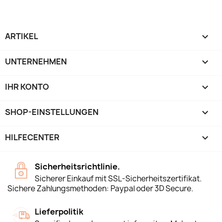
ARTIKEL

UNTERNEHMEN

IHR KONTO

SHOP-EINSTELLUNGEN
keyboard_arrow_down
HILFECENTER

Sicherheitsrichtlinie.
Sicherer Einkauf mit SSL-Sicherheitszertifikat.
Sichere Zahlungsmethoden: Paypal oder 3D Secure.
Lieferpolitik