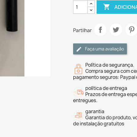

ADICION
Partilhar
Faça uma avaliação
Política de segurança.
Compra segura com cer
pagamento seguros: Paypal 
política de entrega
Prazos de entrega espe
entregues.
garantia
Garantia do produto, v
de instalação gratuitos