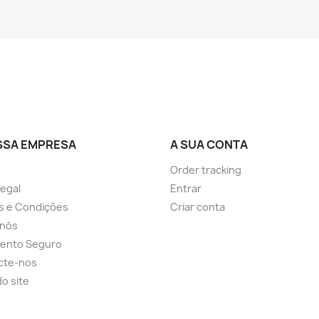
SSA EMPRESA
A SUA CONTA
Order tracking
Legal
Entrar
s e Condições
Criar conta
 nós
ento Seguro
cte-nos
o site