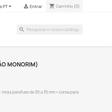
shopping_cart


Carrinho
(0)
s PT
Entrar
search
ÃO MONORIM)
 inclui parafuso de 30 a 35 mm + coroa para