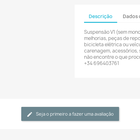
Descrição
Dados 
Suspensão V1 (sem monor
melhorias, peças de repo
bicicleta elétrica ou veíc
carenagem, acessórios, 
não encontre o que proc
+34 696403761
Seja o primeiro a fazer uma avaliação