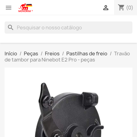
shopping_cart


(0)
search
Início
Peças
Freios
Pastilhas de freio
Travão
de tambor para Ninebot E2 Pro - peças