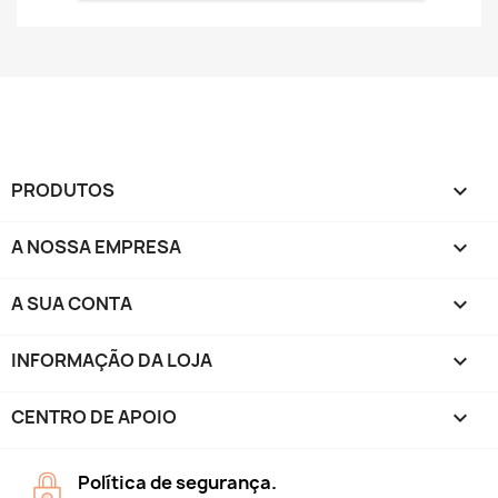
PRODUTOS

A NOSSA EMPRESA

A SUA CONTA

INFORMAÇÃO DA LOJA
keyboard_arrow_down
CENTRO DE APOIO

Política de segurança.