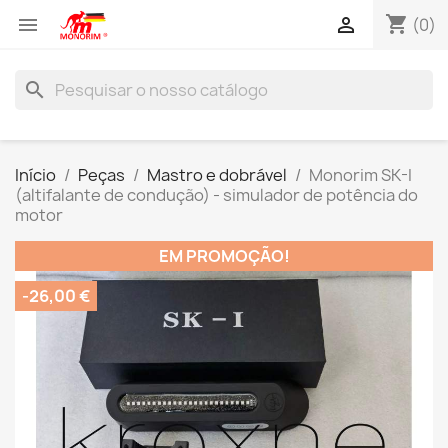
shopping_cart


(0)
search
Início
Peças
Mastro e dobrável
Monorim SK-I
(altifalante de condução) - simulador de potência do
motor
EM PROMOÇÃO!
-26,00 €