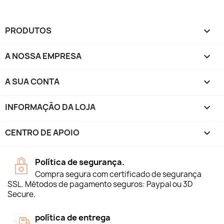
PRODUTOS

A NOSSA EMPRESA

A SUA CONTA

INFORMAÇÃO DA LOJA
keyboard_arrow_down
CENTRO DE APOIO

Política de segurança.
Compra segura com certificado de segurança
SSL. Métodos de pagamento seguros: Paypal ou 3D
Secure.
política de entrega