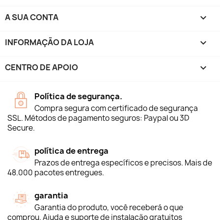
A SUA CONTA

INFORMAÇÃO DA LOJA
keyboard_arrow_down
CENTRO DE APOIO

Política de segurança.
Compra segura com certificado de segurança
SSL. Métodos de pagamento seguros: Paypal ou 3D
Secure.
política de entrega
Prazos de entrega específicos e precisos. Mais de
48.000 pacotes entregues.
garantia
Garantia do produto, você receberá o que
comprou. Ajuda e suporte de instalação gratuitos