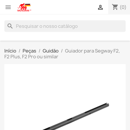
shopping_cart


(0)
search
Início
Peças
Guidão
Guiador para Segway F2,
F2 Plus, F2 Pro ou similar