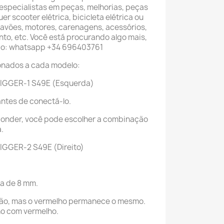
especialistas em peças, melhorias, peças
r scooter elétrica, bicicleta elétrica ou
 travões, motores, carenagens, acessórios,
to, etc. Você está procurando algo mais,
co: whatsapp +34 696403761
ionados a cada modelo:
TRIGGER-1 S49E (Esquerda)
antes de conectá-lo.
sponder, você pode escolher a combinação
.
RIGGER-2 S49E (Direito)
ua de 8 mm.
ação, mas o vermelho permanece o mesmo.
o com vermelho.