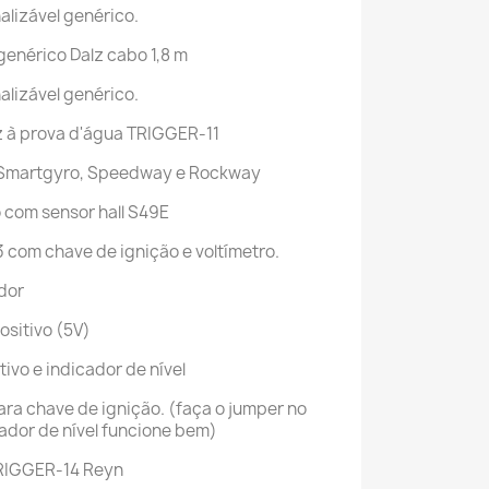
alizável genérico.
enérico Dalz cabo 1,8 m
alizável genérico.
z à prova d'água TRIGGER-11
 Smartgyro, Speedway e Rockway
 com sensor hall S49E
 com chave de ignição e voltímetro.
ador
ositivo (5V)
ivo e indicador de nível
ara chave de ignição. (faça o jumper no
cador de nível funcione bem)
TRIGGER-14 Reyn