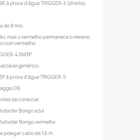
9E à prova d'água TRIGGER-3 (direita)
ua de 8 mm.
ação, mas o vermelho permanece o mesmo.
o com vermelho.
RIGGER-4 SM3P
alizável genérico.
3P à prova d'água TRIGGER-5
aggio D9
antes de conectar.
utsider Bongo azul
Outsider Bongo vermelho
 polegar cabo de 1,6 m