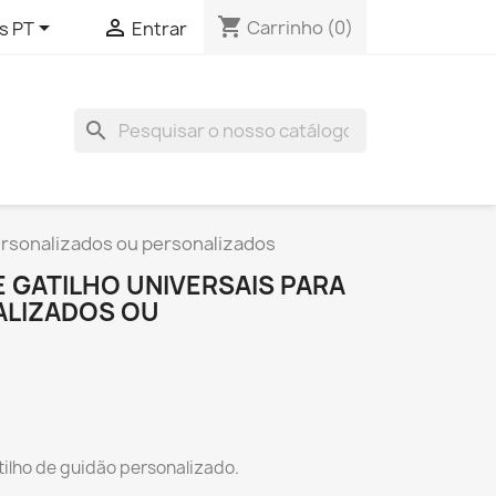
shopping_cart


Carrinho
(0)
s PT
Entrar
search
ersonalizados ou personalizados
 GATILHO UNIVERSAIS PARA
ALIZADOS OU
ilho de guidão personalizado.