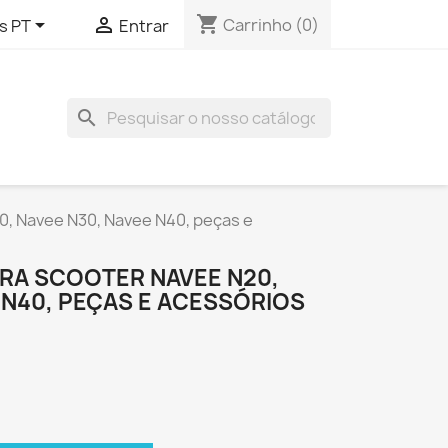
shopping_cart


Carrinho
(0)
s PT
Entrar
search
0, Navee N30, Navee N40, peças e
RA SCOOTER NAVEE N20,
 N40, PEÇAS E ACESSÓRIOS