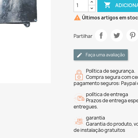

ADICION

Últimos artigos em sto
Partilhar
Faça uma avaliação
Política de segurança.
Compra segura com cer
pagamento seguros: Paypal 
política de entrega
Prazos de entrega espe
entregues.
garantia
Garantia do produto, v
de instalação gratuitos