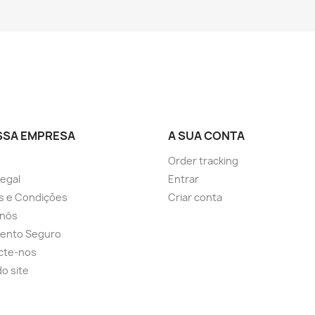
SSA EMPRESA
A SUA CONTA
Order tracking
Legal
Entrar
s e Condições
Criar conta
 nós
ento Seguro
cte-nos
o site