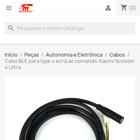
shopping_cart


(0)
search
Início
Peças
Autonomia e Eletrônica
Cabos
Cabo BLE para ligar o ecrã ao comando Xiaomi Scooter
4 Ultra