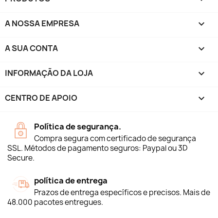
A NOSSA EMPRESA

A SUA CONTA

INFORMAÇÃO DA LOJA
keyboard_arrow_down
CENTRO DE APOIO

Política de segurança.
Compra segura com certificado de segurança
SSL. Métodos de pagamento seguros: Paypal ou 3D
Secure.
política de entrega
Prazos de entrega específicos e precisos. Mais de
48.000 pacotes entregues.