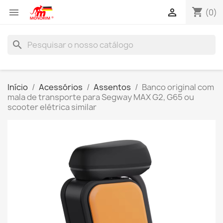
shopping_cart


(0)
search
Início
Acessórios
Assentos
Banco original com
mala de transporte para Segway MAX G2, G65 ou
scooter elétrica similar