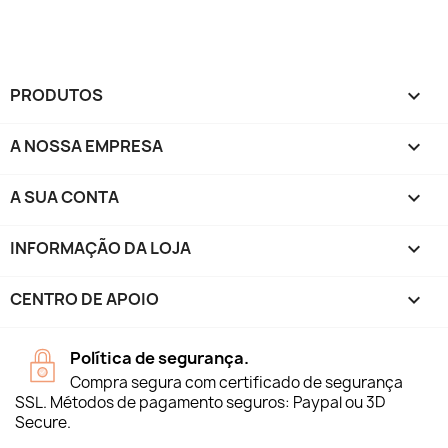
PRODUTOS

A NOSSA EMPRESA

A SUA CONTA

INFORMAÇÃO DA LOJA
keyboard_arrow_down
CENTRO DE APOIO

Política de segurança.
Compra segura com certificado de segurança
SSL. Métodos de pagamento seguros: Paypal ou 3D
Secure.