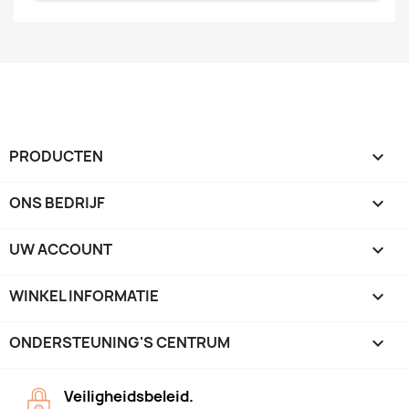
PRODUCTEN

ONS BEDRIJF

UW ACCOUNT

WINKEL INFORMATIE
keyboard_arrow_down
ONDERSTEUNING'S CENTRUM

Veiligheidsbeleid.