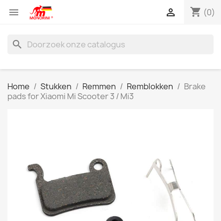
shopping_cart


(0)
search
Home
Stukken
Remmen
Remblokken
Brake
pads for Xiaomi Mi Scooter 3 / Mi3