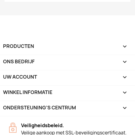
PRODUCTEN

ONS BEDRIJF

UW ACCOUNT

WINKEL INFORMATIE
keyboard_arrow_down
ONDERSTEUNING'S CENTRUM

Veiligheidsbeleid.
Veilige aankoop met SSL-beveiligingscertificaat.