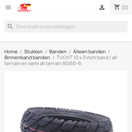
shopping_cart


(0)
search
Home
Stukken
Banden
Alleen banden
Binnenband banden
TUOVT 10 x 3 inch band / all
terrain en semi all terrain 80/65-6